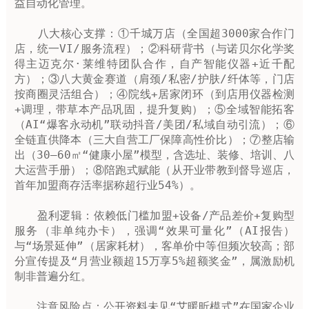
益自动化管理。‌‌

　　‌八大核心支撑‌：①‌千城万店‌（全国超3000家合作门
店，统一VI/服务流程）；②‌科研背书‌（与诺贝尔化学奖
得主迈克尔·莱维特团队合作，自产智能仪器+近千配
方）；③‌八大黄金赛道‌（肩颈/私密/护肤/纤体等，门店
按商圈灵活组合）；④‌院线+居家闭环‌（到店用仪器检测
+调理，带草本产品巩固，提升复购）；⑤‌全域智能拓客‌
（AI“爆客永动机”联动抖音/美团/私域自动引流）；⑥‌
全链直供降本‌（三大自营工厂保障高性价比）；⑦‌整店输
出‌（30–60㎡“健康小屋”模型，含选址、装修、培训、八
大运营手册）；⑧‌陪跑式赋能‌（从开业带教到督导巡店，
首年加盟商存活率据称超行业54%）。

　　‌盈利逻辑‌：依赖‌低门槛加盟+设备/产品差价+复购型
服务‌（非单纯办卡），强调“效果可量化”（AI报告）
与“场景延伸”（居家耗材），客单价中等但频次较高；部
分宣传提及“月营业额超15万享5%超额奖金”，属激励机
制非普遍分红。

　　‌注意风险点‌：公开资料未见“艾暖昕模式”在国家企业