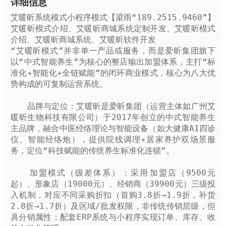
详细信息
艾暖昕系统模式小程序模式【梁雨“189.2515.9460”】
艾暖昕模式介绍、艾暖昕商城系统定制开发、艾暖昕模式
介绍、艾暖昕商城系统、艾暖昕软件开发

“艾暖昕模式”并非单一产品或服务，而是爱昕集团旗下
以“中式智能养生”为核心的整店输出加盟体系，主打“标
准化+智能化+全链赋能”的闭环商业模式，核心为八大优
势构成的可复制运营系统。‌‌

　　‌品牌与定位‌：艾暖昕是爱昕集团（运营主体如广州艾
暖昕生物科技有限公司）于2017年创立的中式智能养生
主品牌，融合中医经络理论与智能设备（如大健康AI四诊
仪、智能经络炮），提供院线调理+居家养护双场景服
务，定位“科技赋能的传统养生标准化连锁”。‌‌

　　‌加盟模式（级差体系）‌：采用‌加盟店（9500元
起）、形象店（19000元）、经销商（39900元）‌三级投
入机制，对应不同采购折扣（首购3.8折→1.9折，补货
2.8折→1.7折）及区域/批发权限，非传统传销层级，但
具分销属性；配套ERP系统与小程序实现订单、库存、收