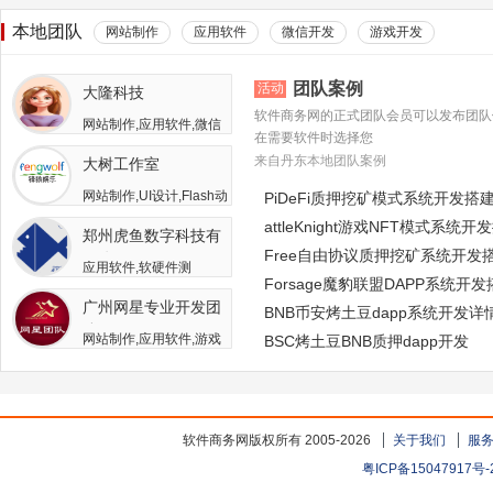
本地团队
网站制作
应用软件
微信开发
游戏开发
团队案例
活动
大隆科技
软件商务网的正式团队会员可以发布团队
网站制作,应用软件,微信
在需要软件时选择您
开发,游戏开发,APP开发,
来自丹东本地团队案例
大树工作室
软件二次开发
网站制作,UI设计,Flash动
PiDeFi质押挖矿模式系统开发搭
画,游戏开发,APP开发,广
attleKnight游戏NFT模式系统开
郑州虎鱼数字科技有
告包装设计
Free自由协议质押挖矿系统开发
限公司
应用软件,软硬件测
Forsage魔豹联盟DAPP系统开
试,APP开发,人员外包,其
广州网星专业开发团
他开发与服务
BNB币安烤土豆dapp系统开发详
队
网站制作,应用软件,游戏
BSC烤土豆BNB质押dapp开发
开发
软件商务网版权所有 2005-2026
关于我们
服
粤ICP备15047917号-