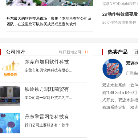
2d动作特效需要
丹东最大的软件交易市场，聚集了本地所有的公司及
团队，在这里您可以购买成品或是定制软件
公司推荐
热卖产品
昨日新增公司
11
东莞市加贝软件科技
有限公司
东莞市加贝软件科技有限公...
双迹水肽系统（软
铁岭铁丹珺珏商贸有
雨“189.2515.94
限公司
本公司是一家对外贸易为主...
式开发、双迹水肽
商城系统定制、双
迹水肽商城
丹东擎雷网络科技有
限公司(杭州擎雷数
我们公司主要服务有：软件...
字科技有限公司丹东
分公司）