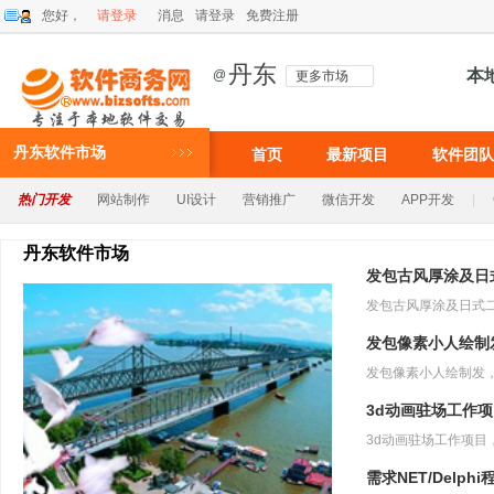
您好，
请登录
消息
请登录
免费注册
丹东
本
@
更多市场
丹东软件市场
首页
最新项目
软件团队
热门开发
网站制作
UI设计
营销推广
微信开发
APP开发
|
丹东软件市场
发包古风厚涂及日
发包像素小人绘制
3d动画驻场工作
需求NET/Delph