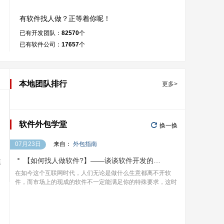
有软件找人做？正等着你呢！
已有开发团队：
82570
个
已有软件公司：
17657
个
本地团队排行
更多>

软件外包学堂
换一换
07月23日
来自：
外包指南

【如何找人做软件?】——谈谈软件开发的价格
模
在如今这个互联网时代，人们无论是做什么生意都离不开软
件，而市场上的现成的软件不一定能满足你的特殊要求，这时
我们就只能是找人来定制软件了。但是很多人对如何找人做软
件都有疑虑，主要是担心以下几个问题：