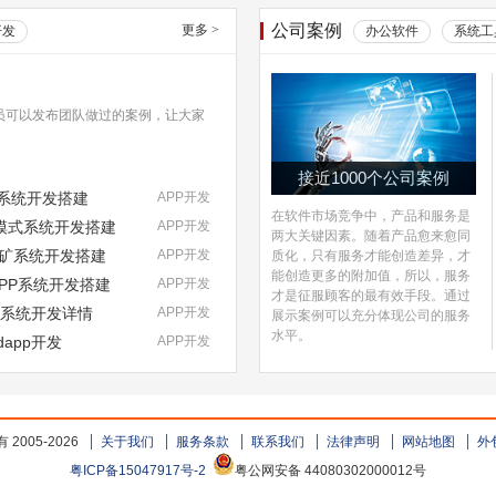
公司案例
更多
>
开发
办公软件
系统工
员可以发布团队做过的案例，让大家
接近1000个公司案例
式系统开发搭建
APP开发
在软件市场竞争中，产品和服务是
NFT模式系统开发搭建
APP开发
两大关键因素。随着产品愈来愈同
挖矿系统开发搭建
APP开发
质化，只有服务才能创造差异，才
能创造更多的附加值，所以，服务
DAPP系统开发搭建
APP开发
才是征服顾客的最有效手段。通过
pp系统开发详情
APP开发
展示案例可以充分体现公司的服务
水平。
dapp开发
APP开发
2005-2026
关于我们
服务条款
联系我们
法律声明
网站地图
外
粤ICP备15047917号-2
粤公网安备 44080302000012号