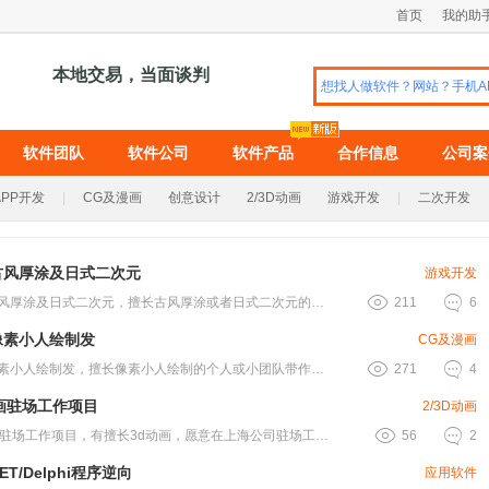
首页
我的助
本地交易，当面谈判
软件团队
软件公司
软件产品
合作信息
公司案
APP开发
|
CG及漫画
创意设计
2/3D动画
游戏开发
|
二次开发
古风厚涂及日式二次元
游戏开发


发包古风厚涂及日式二次元，擅长古风厚涂或者日式二次元的画师 ，或小工作室带作.....
211
6
像素小人绘制发
CG及漫画


发包像素小人绘制发，擅长像素小人绘制的个人或小团队带作品联系，项目要求高，无.....
271
4
画驻场工作项目
2/3D动画


3d动画驻场工作项目，有擅长3d动画，愿意在上海公司驻场工作的老铁吗？有的请.....
56
2
ET/Delphi程序逆向
应用软件