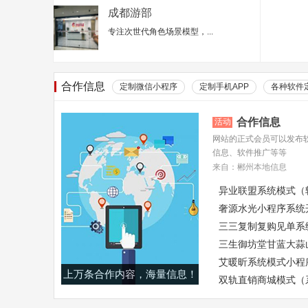
成都游部
专注次世代角色场景模型，...
合作信息
定制微信小程序
定制手机APP
各种软件
合作信息
活动
网站的正式会员可以发布
信息、软件推广等等
来自：郴州本地信息
异业联盟系统模式（
奢源水光小程序系统
三三复制复购见单系
三生御坊堂甘蓝大蒜
艾暖昕系统模式小程
上万条合作内容，海量信息！
双轨直销商城模式（