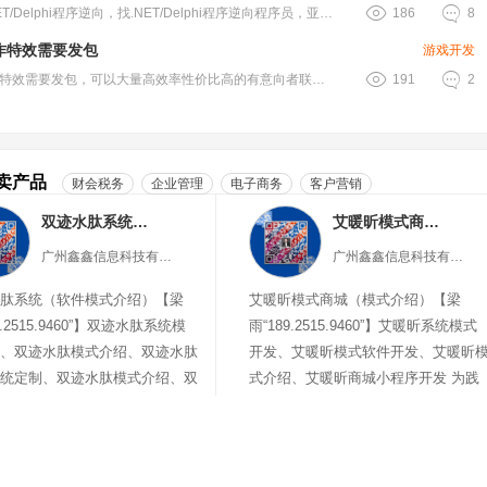


需求NET/Delphi程序逆向，找.NET/Delphi程序逆向程序员，亚.....
186
8
作特效需要发包
游戏开发


2d动作特效需要发包，可以大量高效率性价比高的有意向者联系我，需测试，或者有.....
191
2
卖产品
财会税务
企业管理
电子商务
客户营销
双迹水肽系统（软件模式介绍）
艾暖昕模式商城（模式介绍）
广州鑫鑫信息科技有限公司
广州鑫鑫信息科技有限公司
肽系统（软件模式介绍）【梁
艾暖昕模式商城（模式介绍）【梁
9.2515.9460”】双迹水肽系统模
雨“189.2515.9460”】艾暖昕系统模式
、双迹水肽模式介绍、双迹水肽
开发、艾暖昕模式软件开发、艾暖昕
统定制、双迹水肽模式介绍、双
式介绍、艾暖昕商城小程序开发 为践
商城
行科学学前教