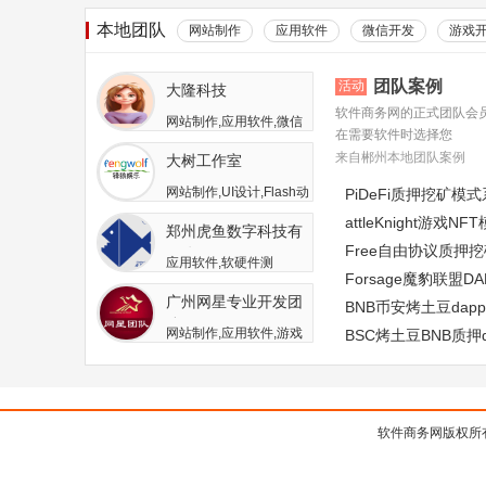
本地团队
网站制作
应用软件
微信开发
游戏
团队案例
活动
大隆科技
软件商务网的正式团队会
网站制作,应用软件,微信
在需要软件时选择您
开发,游戏开发,APP开发,
来自郴州本地团队案例
大树工作室
软件二次开发
网站制作,UI设计,Flash动
PiDeFi质押挖矿模
画,游戏开发,APP开发,广
attleKnight游戏
郑州虎鱼数字科技有
告包装设计
Free自由协议质押
限公司
应用软件,软硬件测
Forsage魔豹联盟
试,APP开发,人员外包,其
广州网星专业开发团
他开发与服务
BNB币安烤土豆da
队
网站制作,应用软件,游戏
BSC烤土豆BNB质押
开发
软件商务网版权所有 