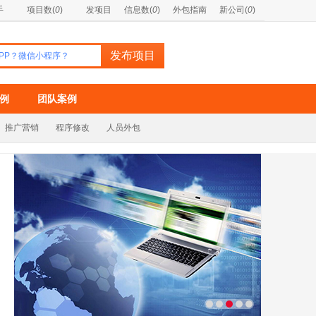
手
项目数(
0
)
发项目
信息数(
0
)
外包指南
新公司(
0
)
例
团队案例
推广营销
程序修改
人员外包