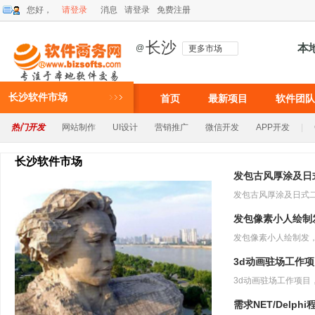
您好，
请登录
消息
请登录
免费注册
长沙
本
@
更多市场
长沙软件市场
首页
最新项目
软件团队
热门开发
网站制作
UI设计
营销推广
微信开发
APP开发
|
长沙软件市场
发包古风厚涂及日
发包像素小人绘制
3d动画驻场工作
需求NET/Delph