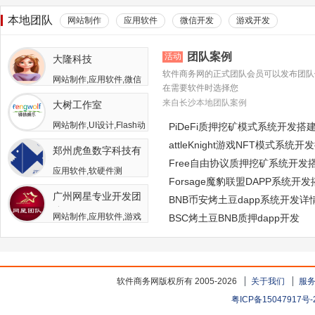
本地团队
网站制作
应用软件
微信开发
游戏开发
团队案例
活动
大隆科技
软件商务网的正式团队会员可以发布团队
网站制作,应用软件,微信
在需要软件时选择您
开发,游戏开发,APP开发,
来自长沙本地团队案例
大树工作室
软件二次开发
网站制作,UI设计,Flash动
PiDeFi质押挖矿模式系统开发搭
画,游戏开发,APP开发,广
attleKnight游戏NFT模式系统开
郑州虎鱼数字科技有
告包装设计
Free自由协议质押挖矿系统开发
限公司
应用软件,软硬件测
Forsage魔豹联盟DAPP系统开
试,APP开发,人员外包,其
广州网星专业开发团
他开发与服务
BNB币安烤土豆dapp系统开发详
队
网站制作,应用软件,游戏
BSC烤土豆BNB质押dapp开发
开发
软件商务网版权所有 2005-2026
关于我们
服
粤ICP备15047917号-