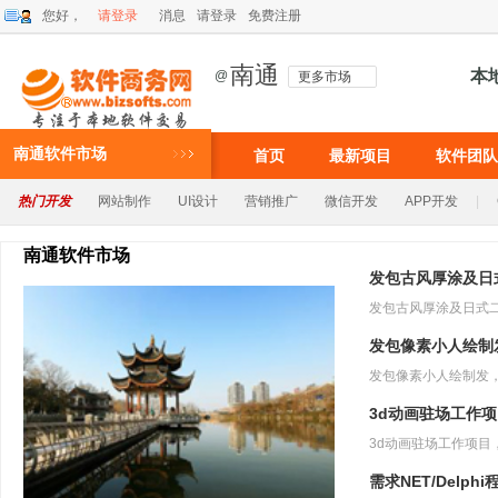
您好，
请登录
消息
请登录
免费注册
南通
本
@
更多市场
南通软件市场
首页
最新项目
软件团队
热门开发
网站制作
UI设计
营销推广
微信开发
APP开发
|
南通软件市场
发包古风厚涂及日
发包像素小人绘制
3d动画驻场工作
需求NET/Delph