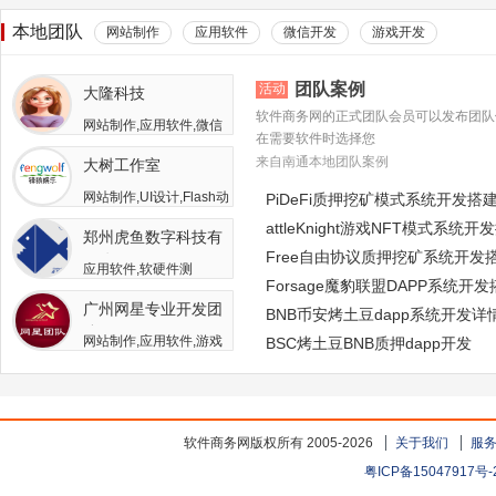
本地团队
网站制作
应用软件
微信开发
游戏开发
团队案例
活动
大隆科技
软件商务网的正式团队会员可以发布团队
网站制作,应用软件,微信
在需要软件时选择您
开发,游戏开发,APP开发,
来自南通本地团队案例
大树工作室
软件二次开发
网站制作,UI设计,Flash动
PiDeFi质押挖矿模式系统开发搭
画,游戏开发,APP开发,广
attleKnight游戏NFT模式系统开
郑州虎鱼数字科技有
告包装设计
Free自由协议质押挖矿系统开发
限公司
应用软件,软硬件测
Forsage魔豹联盟DAPP系统开
试,APP开发,人员外包,其
广州网星专业开发团
他开发与服务
BNB币安烤土豆dapp系统开发详
队
网站制作,应用软件,游戏
BSC烤土豆BNB质押dapp开发
开发
软件商务网版权所有 2005-2026
关于我们
服
粤ICP备15047917号-