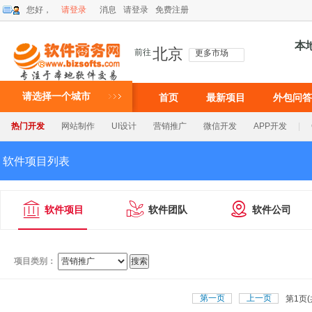
您好，
请登录
消息
请登录
免费注册
本
北京
前往
更多市场
请选择一个城市
首页
最新项目
外包问答
热门开发
网站制作
UI设计
营销推广
微信开发
APP开发
|
软件项目列表



软件项目
软件团队
软件公司
项目类别：
第一页
上一页
第
页(
1