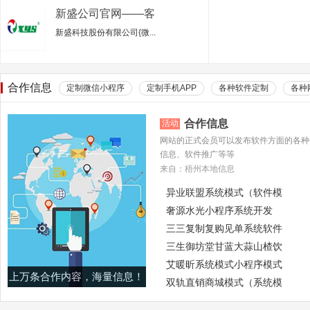
新盛公司官网——客
服电话行业专业的服
新盛科技股份有限公司{微...
务平台
合作信息
定制微信小程序
定制手机APP
各种软件定制
各种
合作信息
活动
网站的正式会员可以发布软件方面的各种
信息、软件推广等等
来自：梧州本地信息
异业联盟系统模式（软件模
奢源水光小程序系统开发
三三复制复购见单系统软件
三生御坊堂甘蓝大蒜山楂饮
艾暖昕系统模式小程序模式
上万条合作内容，海量信息！
双轨直销商城模式（系统模