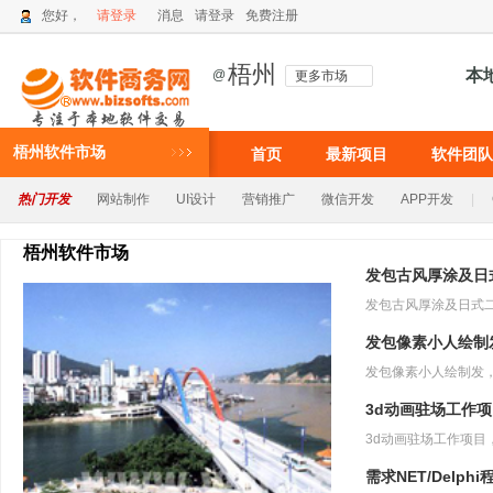
您好，
请登录
消息
请登录
免费注册
梧州
本
@
更多市场
梧州软件市场
首页
最新项目
软件团队
热门开发
网站制作
UI设计
营销推广
微信开发
APP开发
|
梧州软件市场
发包古风厚涂及日
发包像素小人绘制
3d动画驻场工作
需求NET/Delph