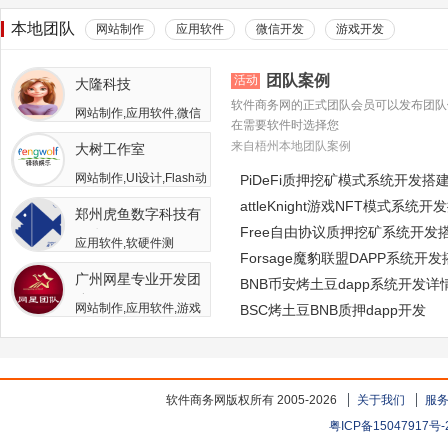
本地团队
网站制作
应用软件
微信开发
游戏开发
团队案例
活动
大隆科技
软件商务网的正式团队会员可以发布团队
网站制作,应用软件,微信
在需要软件时选择您
开发,游戏开发,APP开发,
来自梧州本地团队案例
大树工作室
软件二次开发
网站制作,UI设计,Flash动
PiDeFi质押挖矿模式系统开发搭
画,游戏开发,APP开发,广
attleKnight游戏NFT模式系统开
郑州虎鱼数字科技有
告包装设计
Free自由协议质押挖矿系统开发
限公司
应用软件,软硬件测
Forsage魔豹联盟DAPP系统开
试,APP开发,人员外包,其
广州网星专业开发团
他开发与服务
BNB币安烤土豆dapp系统开发详
队
网站制作,应用软件,游戏
BSC烤土豆BNB质押dapp开发
开发
软件商务网版权所有 2005-2026
关于我们
服
粤ICP备15047917号-