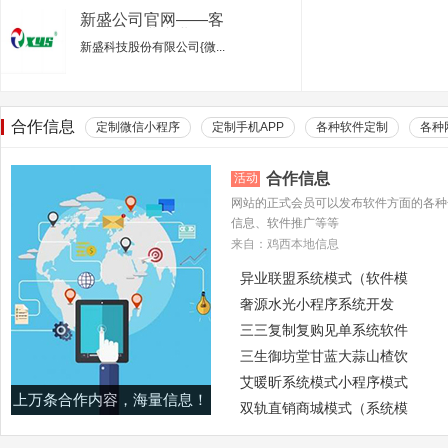
新盛公司官网——客
服电话行业专业的服
新盛科技股份有限公司{微...
务平台
合作信息
定制微信小程序
定制手机APP
各种软件定制
各种
合作信息
活动
网站的正式会员可以发布软件方面的各种
信息、软件推广等等
来自：鸡西本地信息
异业联盟系统模式（软件模
奢源水光小程序系统开发
三三复制复购见单系统软件
三生御坊堂甘蓝大蒜山楂饮
艾暖昕系统模式小程序模式
上万条合作内容，海量信息！
双轨直销商城模式（系统模