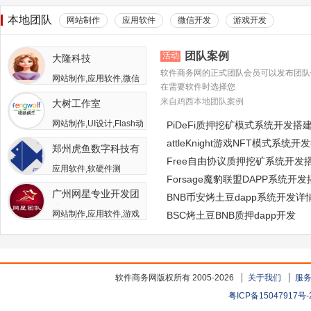
本地团队
网站制作
应用软件
微信开发
游戏开发
团队案例
活动
大隆科技
软件商务网的正式团队会员可以发布团队
网站制作,应用软件,微信
在需要软件时选择您
开发,游戏开发,APP开发,
来自鸡西本地团队案例
大树工作室
软件二次开发
网站制作,UI设计,Flash动
PiDeFi质押挖矿模式系统开发搭
画,游戏开发,APP开发,广
attleKnight游戏NFT模式系统开
郑州虎鱼数字科技有
告包装设计
Free自由协议质押挖矿系统开发
限公司
应用软件,软硬件测
Forsage魔豹联盟DAPP系统开
试,APP开发,人员外包,其
广州网星专业开发团
他开发与服务
BNB币安烤土豆dapp系统开发详
队
网站制作,应用软件,游戏
BSC烤土豆BNB质押dapp开发
开发
软件商务网版权所有 2005-2026
关于我们
服
粤ICP备15047917号-