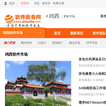
您好，
请登录
消息
请登录
免费注册
鸡西
本
@
更多市场
鸡西软件市场
首页
最新项目
软件团队
热门开发
网站制作
UI设计
营销推广
微信开发
APP开发
|
鸡西软件市场
发包古风厚涂及日
发包像素小人绘制
3d动画驻场工作
需求NET/Delph