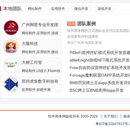
本地团队
网站制作
应用软件
微信开发
游戏开发
团队案例
活动
广州网星专业开发团
队
软件商务网的正式团队会员可以发布团队
网站制作,应用软件,游戏
在需要软件时选择您
开发
来自广州本地团队案例
大隆科技
网站制作,应用软件,微信
PiDeFi质押挖矿模式系统开发搭
开发,游戏开发,APP开发,
attleKnight游戏NFT模式系统开
大树工作室
软件二次开发
Free自由协议质押挖矿系统开发
网站制作,UI设计,Flash动
Forsage魔豹联盟DAPP系统开
画,游戏开发,APP开发,广
郑州虎鱼数字科技有
告包装设计
BNB币安烤土豆dapp系统开发详
限公司
应用软件,软硬件测
BSC烤土豆BNB质押dapp开发
试,APP开发,人员外包,其
他开发与服务
软件商务网版权所有 2005-2026
关于我们
服
粤ICP备15047917号-