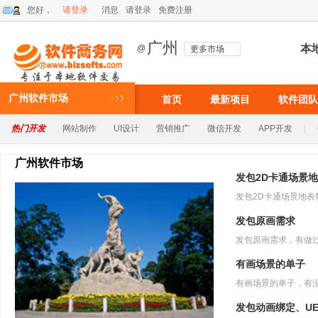
您好，
请登录
消息
请登录
免费注册
广州
本
@
更多市场
广州软件市场
首页
最新项目
软件团队
热门开发
网站制作
UI设计
营销推广
微信开发
APP开发
|
广州软件市场
发包2D卡通场景
发包2D卡通场景地表制
发包原画需求
有画场景的单子
发包动画绑定、U