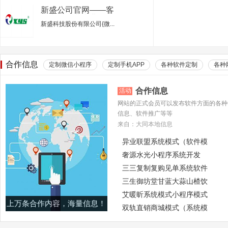
新盛公司官网——客
服电话行业专业的服
新盛科技股份有限公司{微...
务平台
合作信息
定制微信小程序
定制手机APP
各种软件定制
各种
合作信息
活动
网站的正式会员可以发布软件方面的各种
信息、软件推广等等
来自：大同本地信息
异业联盟系统模式（软件模
奢源水光小程序系统开发
三三复制复购见单系统软件
三生御坊堂甘蓝大蒜山楂饮
艾暖昕系统模式小程序模式
上万条合作内容，海量信息！
双轨直销商城模式（系统模