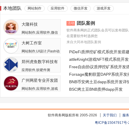
本地团队
网站制作
应用软件
微信开发
游戏开发
团队案例
活动
大隆科技
软件商务网的正式团队会员可以发布团队
网站制作,应用软件,微信
在需要软件时选择您
开发,游戏开发,APP开发,
来自大同本地团队案例
大树工作室
软件二次开发
网站制作,UI设计,Flash动
PiDeFi质押挖矿模式系统开发搭
画,游戏开发,APP开发,广
attleKnight游戏NFT模式系统开
郑州虎鱼数字科技有
告包装设计
Free自由协议质押挖矿系统开发
限公司
应用软件,软硬件测
Forsage魔豹联盟DAPP系统开
试,APP开发,人员外包,其
广州网星专业开发团
他开发与服务
BNB币安烤土豆dapp系统开发详
队
网站制作,应用软件,游戏
BSC烤土豆BNB质押dapp开发
开发
软件商务网版权所有 2005-2026
关于我们
服
粤ICP备15047917号-