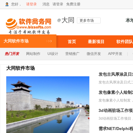
您好，
请登录
消息
请登录
免费注册
大同
本
@
更多市场
大同软件市场
首页
最新项目
软件团队
热门开发
网站制作
UI设计
营销推广
微信开发
APP开发
|
大同软件市场
发包古风厚涂及日
发包像素小人绘制
3d动画驻场工作
需求NET/Delph