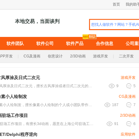
首页
我的助
本地交易，当面谈判
软件团队
软件公司
软件产品
合作信息
公司案
APP开发
|
CG及漫画
创意设计
2/3D动画
游戏开发
|
二次开发
古风厚涂及日式二次元
游戏开发


发包古风厚涂及日式二次元，擅长古风厚涂或者日式二次元的画师 ，或小工作室带作.....
9
5
像素小人绘制发
CG及漫画


发包像素小人绘制发，擅长像素小人绘制的个人或小团队带作品联系，项目要求高，无.....
187
7
画驻场工作项目
2/3D动画


3d动画驻场工作项目，有擅长3d动画，愿意在上海公司驻场工作的老铁吗？有的请.....
91
6
ET/Delphi程序逆向
应用软件