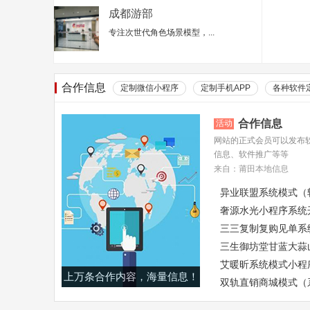
成都游部
专注次世代角色场景模型，...
合作信息
定制微信小程序
定制手机APP
各种软件
合作信息
活动
网站的正式会员可以发布
信息、软件推广等等
来自：莆田本地信息
异业联盟系统模式（
奢源水光小程序系统
三三复制复购见单系
三生御坊堂甘蓝大蒜
艾暖昕系统模式小程
上万条合作内容，海量信息！
双轨直销商城模式（