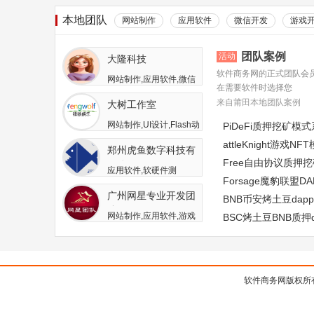
本地团队
网站制作
应用软件
微信开发
游戏
团队案例
活动
大隆科技
软件商务网的正式团队会
网站制作,应用软件,微信
在需要软件时选择您
开发,游戏开发,APP开发,
来自莆田本地团队案例
大树工作室
软件二次开发
网站制作,UI设计,Flash动
PiDeFi质押挖矿模
画,游戏开发,APP开发,广
attleKnight游戏
郑州虎鱼数字科技有
告包装设计
Free自由协议质押
限公司
应用软件,软硬件测
Forsage魔豹联盟
试,APP开发,人员外包,其
广州网星专业开发团
他开发与服务
BNB币安烤土豆da
队
网站制作,应用软件,游戏
BSC烤土豆BNB质押
开发
软件商务网版权所有 