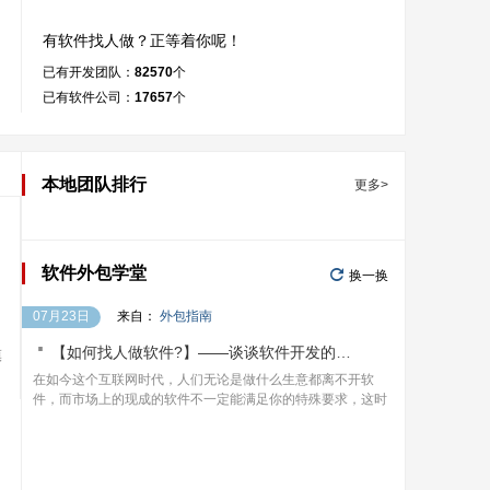
有软件找人做？正等着你呢！
已有开发团队：
82570
个
已有软件公司：
17657
个
本地团队排行
更多>

软件外包学堂
换一换
07月23日
来自：
外包指南

【如何找人做软件?】——谈谈软件开发的价格
模
在如今这个互联网时代，人们无论是做什么生意都离不开软
件，而市场上的现成的软件不一定能满足你的特殊要求，这时
我们就只能是找人来定制软件了。但是很多人对如何找人做软
件都有疑虑，主要是担心以下几个问题：