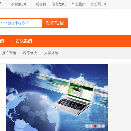
手
项目数(
0
)
发项目
信息数(
0
)
外包指南
新公司(
0
)
例
团队案例
推广营销
程序修改
人员外包