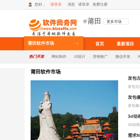
您好，
请登录
消息
请登录
免费注册
莆田
@
更多市场
莆田软件市场
首页
最新项目
热门开发
网站制作
UI设计
营销推广
微信开发
莆田软件市场
发包
发包
3d动
需求N