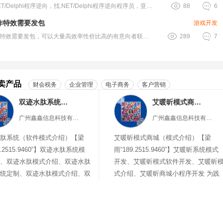


需求NET/Delphi程序逆向，找.NET/Delphi程序逆向程序员，亚.....
88
6
作特效需要发包
游戏开发


2d动作特效需要发包，可以大量高效率性价比高的有意向者联系我，需测试，或者有.....
289
7
卖产品
财会税务
企业管理
电子商务
客户营销
双迹水肽系统（软件模式介绍）
艾暖昕模式商城（模式介绍）
广州鑫鑫信息科技有限公司
广州鑫鑫信息科技有限公司
肽系统（软件模式介绍）【梁
艾暖昕模式商城（模式介绍）【梁
9.2515.9460”】双迹水肽系统模
雨“189.2515.9460”】艾暖昕系统模式
、双迹水肽模式介绍、双迹水肽
开发、艾暖昕模式软件开发、艾暖昕
统定制、双迹水肽模式介绍、双
式介绍、艾暖昕商城小程序开发 为践
商城
行科学学前教