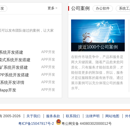
公司案例
更多
>
开发
办公软件
系统工
员可以发布团队做过的案例，让大家
接近1000个公司案例
式系统开发搭建
APP开发
在软件市场竞争中，产品和服务是
NFT模式系统开发搭建
APP开发
两大关键因素。随着产品愈来愈同
挖矿系统开发搭建
APP开发
质化，只有服务才能创造差异，才
能创造更多的附加值，所以，服务
DAPP系统开发搭建
APP开发
才是征服顾客的最有效手段。通过
pp系统开发详情
APP开发
展示案例可以充分体现公司的服务
水平。
dapp开发
APP开发
2005-2026
关于我们
服务条款
联系我们
法律声明
网站地图
外
粤ICP备15047917号-2
粤公网安备 44080302000012号