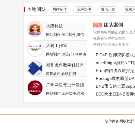
本地团队
网站制作
应用软件
微信开发
游戏
团队案例
活动
大隆科技
软件商务网的正式团队会
网站制作,应用软件,微信
在需要软件时选择您
开发,游戏开发,APP开发,
来自宜宾本地团队案例
大树工作室
软件二次开发
网站制作,UI设计,Flash动
PiDeFi质押挖矿模
画,游戏开发,APP开发,广
attleKnight游戏
郑州虎鱼数字科技有
告包装设计
Free自由协议质押
限公司
应用软件,软硬件测
Forsage魔豹联盟
试,APP开发,人员外包,其
广州网星专业开发团
他开发与服务
BNB币安烤土豆da
队
网站制作,应用软件,游戏
BSC烤土豆BNB质押
开发
软件商务网版权所有 