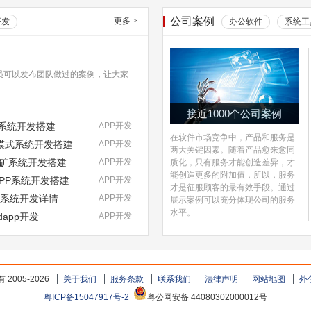
公司案例
更多
>
开发
办公软件
系统工
员可以发布团队做过的案例，让大家
接近1000个公司案例
式系统开发搭建
APP开发
在软件市场竞争中，产品和服务是
NFT模式系统开发搭建
APP开发
两大关键因素。随着产品愈来愈同
挖矿系统开发搭建
APP开发
质化，只有服务才能创造差异，才
能创造更多的附加值，所以，服务
DAPP系统开发搭建
APP开发
才是征服顾客的最有效手段。通过
pp系统开发详情
APP开发
展示案例可以充分体现公司的服务
水平。
dapp开发
APP开发
2005-2026
关于我们
服务条款
联系我们
法律声明
网站地图
外
粤ICP备15047917号-2
粤公网安备 44080302000012号