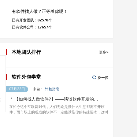
有软件找人做？正等着你呢！
已有开发团队：
82570
个
已有软件公司：
17657
个
本地团队排行
更多>

软件外包学堂
换一换
07月23日
来自：
外包指南

【如何找人做软件?】——谈谈软件开发的价格
模
在如今这个互联网时代，人们无论是做什么生意都离不开软
件，而市场上的现成的软件不一定能满足你的特殊要求，这时
我们就只能是找人来定制软件了。但是很多人对如何找人做软
件都有疑虑，主要是担心以下几个问题：