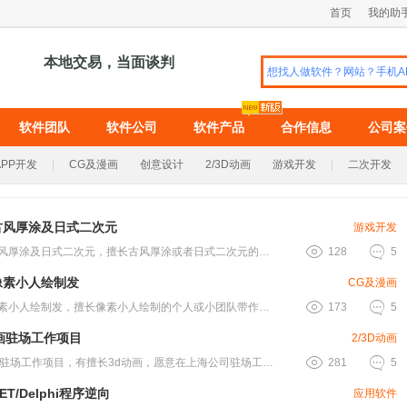
首页
我的助
本地交易，当面谈判
软件团队
软件公司
软件产品
合作信息
公司案
APP开发
|
CG及漫画
创意设计
2/3D动画
游戏开发
|
二次开发
古风厚涂及日式二次元
游戏开发


发包古风厚涂及日式二次元，擅长古风厚涂或者日式二次元的画师 ，或小工作室带作.....
128
5
像素小人绘制发
CG及漫画


发包像素小人绘制发，擅长像素小人绘制的个人或小团队带作品联系，项目要求高，无.....
173
5
画驻场工作项目
2/3D动画


3d动画驻场工作项目，有擅长3d动画，愿意在上海公司驻场工作的老铁吗？有的请.....
281
5
ET/Delphi程序逆向
应用软件