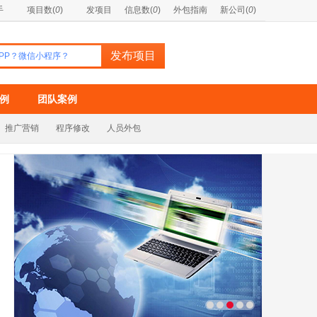
手
项目数(
0
)
发项目
信息数(
0
)
外包指南
新公司(
0
)
例
团队案例
推广营销
程序修改
人员外包