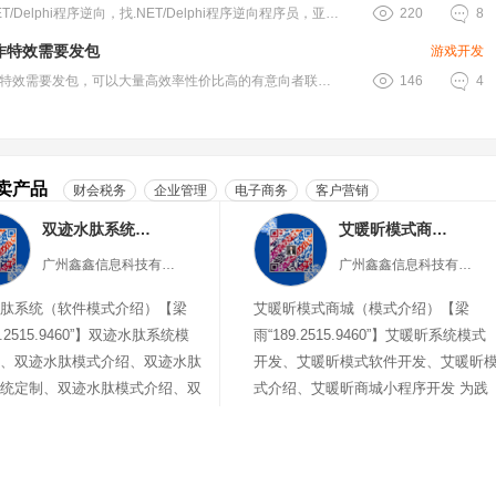


需求NET/Delphi程序逆向，找.NET/Delphi程序逆向程序员，亚.....
220
8
作特效需要发包
游戏开发


2d动作特效需要发包，可以大量高效率性价比高的有意向者联系我，需测试，或者有.....
146
4
卖产品
财会税务
企业管理
电子商务
客户营销
双迹水肽系统（软件模式介绍）
艾暖昕模式商城（模式介绍）
广州鑫鑫信息科技有限公司
广州鑫鑫信息科技有限公司
肽系统（软件模式介绍）【梁
艾暖昕模式商城（模式介绍）【梁
9.2515.9460”】双迹水肽系统模
雨“189.2515.9460”】艾暖昕系统模式
、双迹水肽模式介绍、双迹水肽
开发、艾暖昕模式软件开发、艾暖昕
统定制、双迹水肽模式介绍、双
式介绍、艾暖昕商城小程序开发 为践
商城
行科学学前教