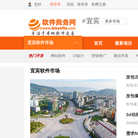
您好，
请登录
消息
请登录
免费注册
宜宾
@
更多市场
宜宾软件市场
首页
最新项目
热门开发
网站制作
UI设计
营销推广
微信开发
宜宾软件市场
发包
发包
3d动
需求N