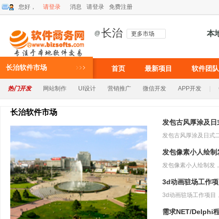
您好，
请登录
消息
请登录
免费注册
长治
本
@
更多市场
长治软件市场
首页
最新项目
软件团队
热门开发
网站制作
UI设计
营销推广
微信开发
APP开发
|
长治软件市场
发包古风厚涂及日
发包像素小人绘制
3d动画驻场工作
需求NET/Delph