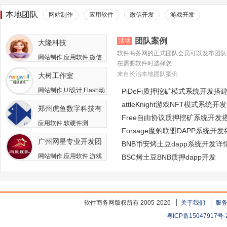
本地团队
网站制作
应用软件
微信开发
游戏开发
团队案例
活动
大隆科技
软件商务网的正式团队会员可以发布团队
网站制作,应用软件,微信
在需要软件时选择您
开发,游戏开发,APP开发,
来自长治本地团队案例
大树工作室
软件二次开发
网站制作,UI设计,Flash动
PiDeFi质押挖矿模式系统开发搭
画,游戏开发,APP开发,广
attleKnight游戏NFT模式系统开
郑州虎鱼数字科技有
告包装设计
Free自由协议质押挖矿系统开发
限公司
应用软件,软硬件测
Forsage魔豹联盟DAPP系统开
试,APP开发,人员外包,其
广州网星专业开发团
他开发与服务
BNB币安烤土豆dapp系统开发详
队
网站制作,应用软件,游戏
BSC烤土豆BNB质押dapp开发
开发
软件商务网版权所有 2005-2026
关于我们
服
粤ICP备15047917号-