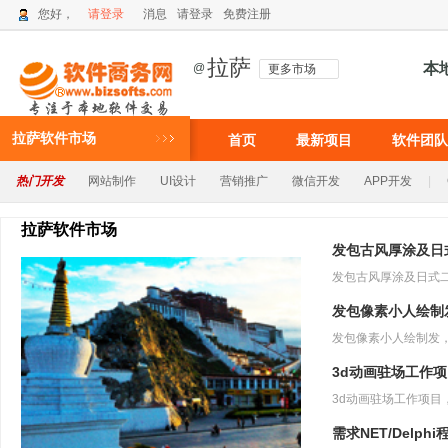
您好，
请登录
消息
请登录
免费注册
拉萨
本
@
更多市场
拉萨软件市场
首页
最新项目
软件团队
热门开发
网站制作
UI设计
营销推广
微信开发
APP开发
|
拉萨软件市场
发包古风厚涂及日
发包像素小人绘制
3d动画驻场工作
需求NET/Delph