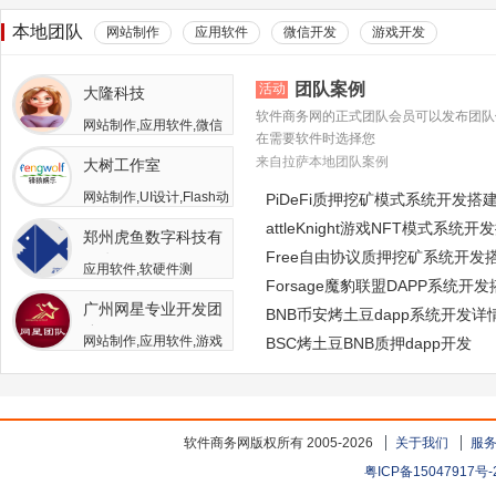
本地团队
网站制作
应用软件
微信开发
游戏开发
团队案例
活动
大隆科技
软件商务网的正式团队会员可以发布团队
网站制作,应用软件,微信
在需要软件时选择您
开发,游戏开发,APP开发,
来自拉萨本地团队案例
大树工作室
软件二次开发
网站制作,UI设计,Flash动
PiDeFi质押挖矿模式系统开发搭
画,游戏开发,APP开发,广
attleKnight游戏NFT模式系统开
郑州虎鱼数字科技有
告包装设计
Free自由协议质押挖矿系统开发
限公司
应用软件,软硬件测
Forsage魔豹联盟DAPP系统开
试,APP开发,人员外包,其
广州网星专业开发团
他开发与服务
BNB币安烤土豆dapp系统开发详
队
网站制作,应用软件,游戏
BSC烤土豆BNB质押dapp开发
开发
软件商务网版权所有 2005-2026
关于我们
服
粤ICP备15047917号-