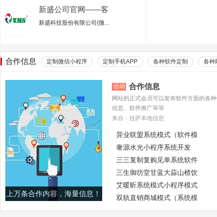
新盛公司官网——客
服电话行业专业的服
新盛科技股份有限公司{微...
务平台
合作信息
定制微信小程序
定制手机APP
各种软件定制
各种
合作信息
活动
网站的正式会员可以发布软件方面的各种
信息、软件推广等等
来自：拉萨本地信息
异业联盟系统模式（软件模
奢源水光小程序系统开发
三三复制复购见单系统软件
三生御坊堂甘蓝大蒜山楂饮
艾暖昕系统模式小程序模式
上万条合作内容，海量信息！
双轨直销商城模式（系统模