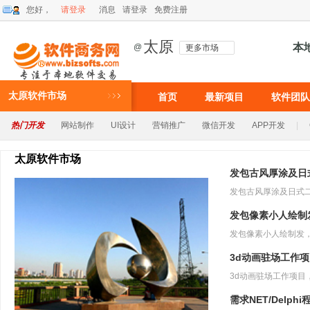
您好，
请登录
消息
请登录
免费注册
太原
本
@
更多市场
太原软件市场
首页
最新项目
软件团队
热门开发
网站制作
UI设计
营销推广
微信开发
APP开发
|
太原软件市场
发包古风厚涂及日
发包像素小人绘制
3d动画驻场工作
需求NET/Delph