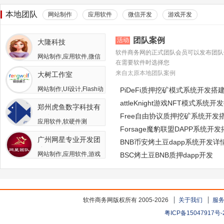
本地团队
网站制作
应用软件
微信开发
游戏开发
团队案例
活动
大隆科技
软件商务网的正式团队会员可以发布团队
网站制作,应用软件,微信
在需要软件时选择您
开发,游戏开发,APP开发,
来自太原本地团队案例
大树工作室
软件二次开发
网站制作,UI设计,Flash动
PiDeFi质押挖矿模式系统开发搭
画,游戏开发,APP开发,广
attleKnight游戏NFT模式系统开
郑州虎鱼数字科技有
告包装设计
Free自由协议质押挖矿系统开发
限公司
应用软件,软硬件测
Forsage魔豹联盟DAPP系统开
试,APP开发,人员外包,其
广州网星专业开发团
他开发与服务
BNB币安烤土豆dapp系统开发详
队
网站制作,应用软件,游戏
BSC烤土豆BNB质押dapp开发
开发
软件商务网版权所有 2005-2026
关于我们
服
粤ICP备15047917号-