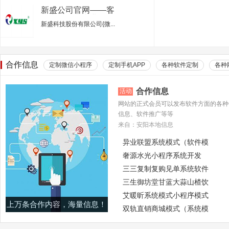
新盛公司官网——客
服电话行业专业的服
新盛科技股份有限公司{微...
务平台
合作信息
定制微信小程序
定制手机APP
各种软件定制
各种
合作信息
活动
网站的正式会员可以发布软件方面的各种
信息、软件推广等等
来自：安阳本地信息
异业联盟系统模式（软件模
奢源水光小程序系统开发
三三复制复购见单系统软件
三生御坊堂甘蓝大蒜山楂饮
艾暖昕系统模式小程序模式
上万条合作内容，海量信息！
双轨直销商城模式（系统模