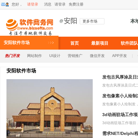
您好，
请登录
消息
请登录
免费注册
安阳
本
@
更多市场
安阳软件市场
首页
最新项目
软件团队
热门开发
网站制作
UI设计
营销推广
微信开发
APP开发
|
安阳软件市场
发包古风厚涂及日
发包像素小人绘制
3d动画驻场工作
需求NET/Delph