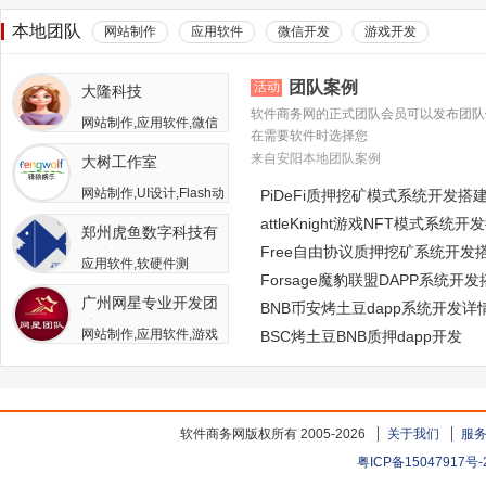
本地团队
网站制作
应用软件
微信开发
游戏开发
团队案例
活动
大隆科技
软件商务网的正式团队会员可以发布团队
网站制作,应用软件,微信
在需要软件时选择您
开发,游戏开发,APP开发,
来自安阳本地团队案例
大树工作室
软件二次开发
网站制作,UI设计,Flash动
PiDeFi质押挖矿模式系统开发搭
画,游戏开发,APP开发,广
attleKnight游戏NFT模式系统开
郑州虎鱼数字科技有
告包装设计
Free自由协议质押挖矿系统开发
限公司
应用软件,软硬件测
Forsage魔豹联盟DAPP系统开
试,APP开发,人员外包,其
广州网星专业开发团
他开发与服务
BNB币安烤土豆dapp系统开发详
队
网站制作,应用软件,游戏
BSC烤土豆BNB质押dapp开发
开发
软件商务网版权所有 2005-2026
关于我们
服
粤ICP备15047917号-