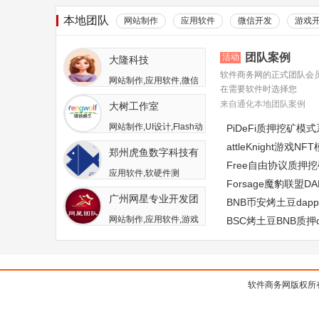
本地团队
网站制作
应用软件
微信开发
游戏
团队案例
活动
大隆科技
软件商务网的正式团队会
网站制作,应用软件,微信
在需要软件时选择您
开发,游戏开发,APP开发,
来自通化本地团队案例
大树工作室
软件二次开发
网站制作,UI设计,Flash动
PiDeFi质押挖矿模
画,游戏开发,APP开发,广
attleKnight游戏
郑州虎鱼数字科技有
告包装设计
Free自由协议质押
限公司
应用软件,软硬件测
Forsage魔豹联盟
试,APP开发,人员外包,其
广州网星专业开发团
他开发与服务
BNB币安烤土豆da
队
网站制作,应用软件,游戏
BSC烤土豆BNB质押
开发
软件商务网版权所有 