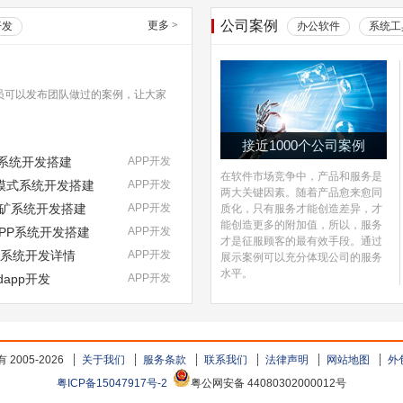
公司案例
更多
>
开发
办公软件
系统工
员可以发布团队做过的案例，让大家
接近1000个公司案例
式系统开发搭建
APP开发
在软件市场竞争中，产品和服务是
NFT模式系统开发搭建
APP开发
两大关键因素。随着产品愈来愈同
挖矿系统开发搭建
APP开发
质化，只有服务才能创造差异，才
能创造更多的附加值，所以，服务
DAPP系统开发搭建
APP开发
才是征服顾客的最有效手段。通过
pp系统开发详情
APP开发
展示案例可以充分体现公司的服务
水平。
dapp开发
APP开发
2005-2026
关于我们
服务条款
联系我们
法律声明
网站地图
外
粤ICP备15047917号-2
粤公网安备 44080302000012号