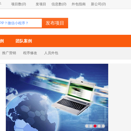
手
项目数(
0
)
发项目
信息数(
0
)
外包指南
新公司(
0
)
例
团队案例
推广营销
程序修改
人员外包