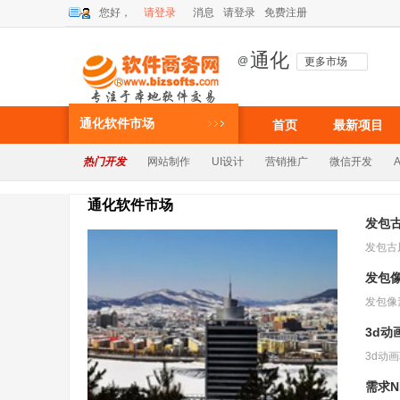
您好，
请登录
消息
请登录
免费注册
通化
@
更多市场
通化软件市场
首页
最新项目
热门开发
网站制作
UI设计
营销推广
微信开发
通化软件市场
发包
发包
3d动
需求N