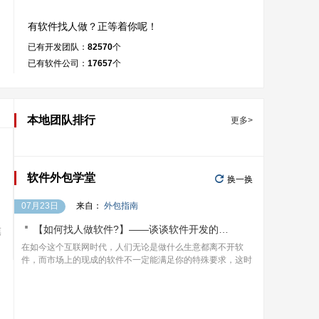
有软件找人做？正等着你呢！
已有开发团队：
82570
个
已有软件公司：
17657
个
本地团队排行
更多>

软件外包学堂
换一换
07月23日
来自：
外包指南

【如何找人做软件?】——谈谈软件开发的价格
模
在如今这个互联网时代，人们无论是做什么生意都离不开软
件，而市场上的现成的软件不一定能满足你的特殊要求，这时
我们就只能是找人来定制软件了。但是很多人对如何找人做软
件都有疑虑，主要是担心以下几个问题：