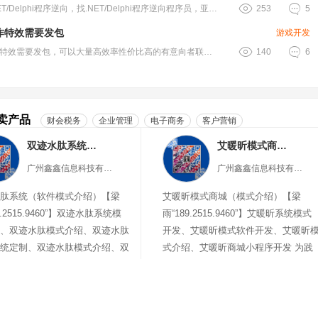


需求NET/Delphi程序逆向，找.NET/Delphi程序逆向程序员，亚.....
253
5
作特效需要发包
游戏开发


2d动作特效需要发包，可以大量高效率性价比高的有意向者联系我，需测试，或者有.....
140
6
卖产品
财会税务
企业管理
电子商务
客户营销
双迹水肽系统（软件模式介绍）
艾暖昕模式商城（模式介绍）
广州鑫鑫信息科技有限公司
广州鑫鑫信息科技有限公司
肽系统（软件模式介绍）【梁
艾暖昕模式商城（模式介绍）【梁
9.2515.9460”】双迹水肽系统模
雨“189.2515.9460”】艾暖昕系统模式
、双迹水肽模式介绍、双迹水肽
开发、艾暖昕模式软件开发、艾暖昕
统定制、双迹水肽模式介绍、双
式介绍、艾暖昕商城小程序开发 为践
商城
行科学学前教