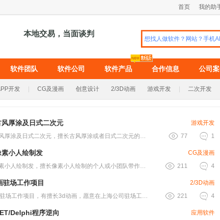
首页
我的助
本地交易，当面谈判
软件团队
软件公司
软件产品
合作信息
公司案
APP开发
|
CG及漫画
创意设计
2/3D动画
游戏开发
|
二次开发
古风厚涂及日式二次元
游戏开发


发包古风厚涂及日式二次元，擅长古风厚涂或者日式二次元的画师 ，或小工作室带作.....
77
1
像素小人绘制发
CG及漫画


发包像素小人绘制发，擅长像素小人绘制的个人或小团队带作品联系，项目要求高，无.....
211
4
画驻场工作项目
2/3D动画


3d动画驻场工作项目，有擅长3d动画，愿意在上海公司驻场工作的老铁吗？有的请.....
221
4
ET/Delphi程序逆向
应用软件