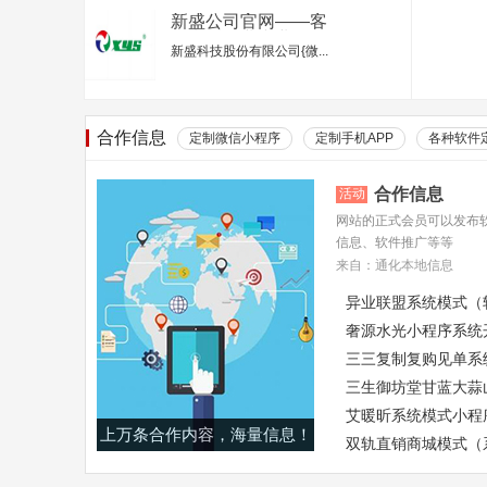
新盛公司官网——客
服电话行业专业的服
新盛科技股份有限公司{微...
务平台
合作信息
定制微信小程序
定制手机APP
各种软件
合作信息
活动
网站的正式会员可以发布
信息、软件推广等等
来自：通化本地信息
异业联盟系统模式（
奢源水光小程序系统
三三复制复购见单系
三生御坊堂甘蓝大蒜
艾暖昕系统模式小程
上万条合作内容，海量信息！
双轨直销商城模式（