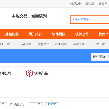
我的助手
提问题
发文章
本地交易，当面谈判
外包问答
用户排行
软件团队
软件公司
软件产
APP开发
|
CG及漫画
创意设计
2/3D动画
游戏开发
|
二次开发
硬件驱动

软件公司
软件产品
一页
下一页
最后页
第
页(共
页)
1
1