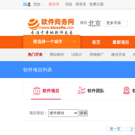
您好，
请登录
消息
请登录
免费注册
北京
前往
更多市场
请选择一个城市
首页
最新项目
热门开发
网站制作
UI设计
营销推广
微信开发
软件项目列表



软件项目
软件团队
项目类别：
第一页
上