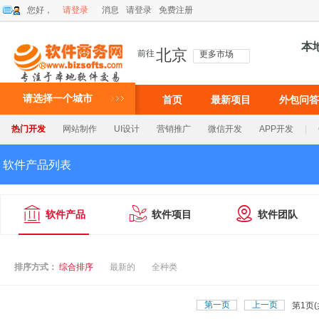
您好，
请登录
消息
请登录
免费注册
本
北京
前往
更多市场
请选择一个城市
首页
最新项目
外包问答
热门开发
网站制作
UI设计
营销推广
微信开发
APP开发
|
软件产品列表



软件产品
软件项目
软件团队
排序方式：
综合排序
最新的
全种类
第一页
上一页
第
页(
1