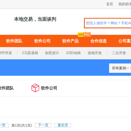
首页
我的助
本地交易，当面谈判
软件团队
软件公司
软件产品
合作信息
公司案
APP开发
|
CG及漫画
创意设计
2/3D动画
游戏开发
|
二次开发
所有案例

软件团队
软件公司
一页
下一页
最后页
第
页(共
页)
1
1