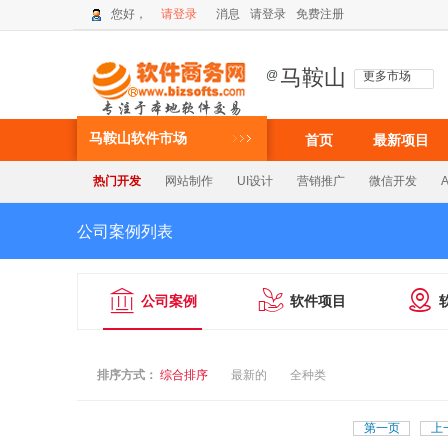
您好，
请登录
消息
请登录
免费注册
马鞍山
@
更多市场
马鞍山软件市场
首页
最新项目
热门开发
网站制作
UI设计
营销推广
微信开发
公司案例列表



公司案例
软件项目
排序方式：
综合排序
最新的
全种类
第一页
上