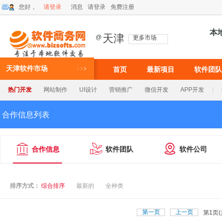
您好，
请登录
消息
请登录
免费注册
本
天津
@
更多市场
天津软件市场
首页
最新项目
软件团队
热门开发
网站制作
UI设计
营销推广
微信开发
APP开发
|
合作信息列表



合作信息
软件团队
软件公司
排序方式：
综合排序
最新的
全种类
第一页
上一页
第
页(
1