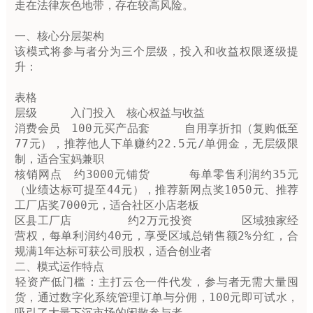
走在法律灰色地带，存在较高风险。

一、核心分层架构

该模式将参与者分为三个层级，投入和收益权限逐级提
升：

表格

层级	入门投入	核心权益与收益

消费会员	100元买产品套	自用享折扣（复购低至
77元），推荐他人下单赚约‌22.5元/单佣金‌，无层级限
制，适合宝妈兼职

核销网点	约3000元铺货	每单零售利润约35元
（业绩达标可提至44元），推荐新网点奖1050元、推荐
工厂店奖7000元，适合社区小店老板

区县工厂店	约2万元投资	区域独家经
营权，每单利润约40元，享受区域总销售额‌2%分红‌，合
规满1年达标可获公司股权，适合创业者

二、模式运作特点

‌轻资产低门槛‌：主打云仓一件代发，参与者无需大量囤
货，通过数字化系统管理订单与分佣，100元即可试水，
吸引了大量下沉市场的闲散参与者。
