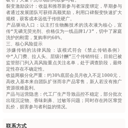
‌裂变激励设计‌：收益和推荐新参与者深度绑定，早期参与
者通过发展团队可获得高额奖励，利用口碑裂变快速扩大
规模，获客成本远低于传统硬广。

‌产品驱动入口‌：以主打生物酶技术的洗衣液为核心，宣
传“无磷无荧光剂、价格仅为一线品牌1/3”，切中了家庭
洗护的刚需，复购率约60%。

三、核心风险提示

‌涉嫌传销的法律风险‌：该模式符合《禁止传销条例》
中“入门费、拉人头、层级计酬”三个传销特征，目前已被
监管部门列入‌高风险重点关注名单‌，处于调查阶段，最终
定性存在不确定性。

‌收益两极分化严重‌：约30%底层会员月收入不足1000元，
高收入基本来自团队扩张而非产品零售，新人若没有推广
资源很难盈利。

‌产品与运营隐患‌：代工厂生产导致品控不稳定，部分批次
出现沉淀物、香味刺鼻、过敏等问题；同时存在跨区窜货
乱价，损害参与者利益的情况。
联系方式